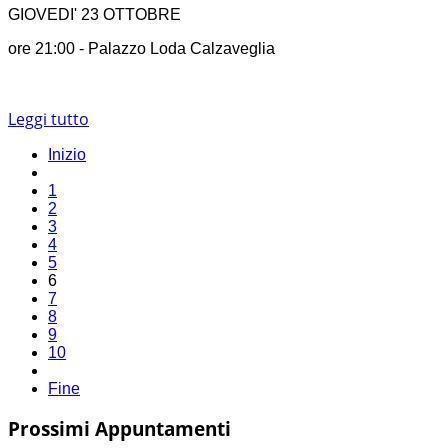
GIOVEDI' 23 OTTOBRE
ore 21:00 - Palazzo Loda Calzaveglia
Leggi tutto
Inizio
1
2
3
4
5
6
7
8
9
10
Fine
Prossimi Appuntamenti